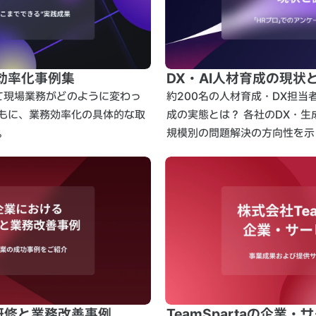
効率化事例集
DX・AI人材育成の現状
て現場業務がどのように変わっ
約200名の人材育成・DX担
もに、業務効率化の具体的な取
成の実態とは？ 各社のDX・生
。
規模別の問題解決の方向性を示
研修と業務改善事例
TeamSpartaの企業・