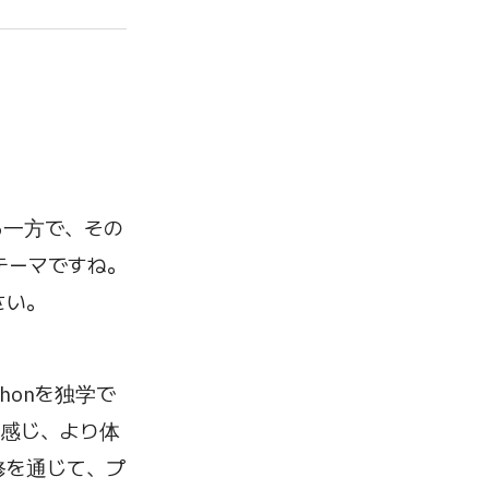
る一方で、その
テーマですね。
さい。
honを独学で
と感じ、より体
修を通じて、プ