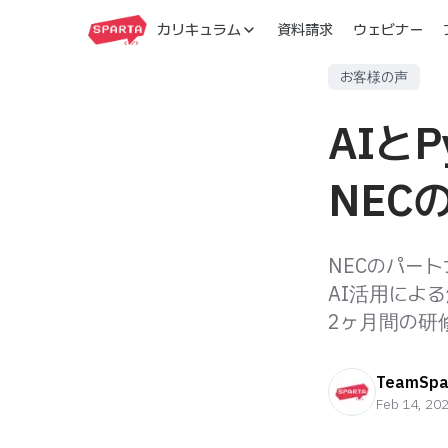
カリキュラム
資料請求
ウェビナー
お客様の声
AIと
NEC
NECのパー
AI活用によ
2ヶ月間の研
TeamSpa
Feb 14, 20