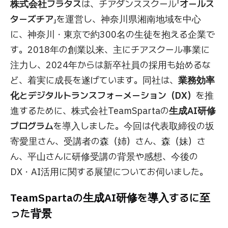
株式会社フラタス
は、チアダンススクール「
オールス
ターズチア
」を運営し、神奈川県湘南地域を中心
に、神奈川・東京で約300名の生徒を抱える企業で
す。2018年の創業以来、主にチアスクール事業に
注力し、2024年からは新卒社員の採用も始めるな
ど、着実に成長を遂げています。同社は、
業務効率
化とデジタルトランスフォーメーション（DX）
を推
進するために、株式会社TeamSpartaの
生成AI研修
プログラム
を導入しました。今回は代表取締役の坂
寄愛里さん、受講者の森（姉）さん、森（妹）さ
ん、平山さんに研修受講の背景や感想、今後の
DX・AI活用に関する展望についてお伺いました。
TeamSpartaの生成AI研修を導入するに至
った背景