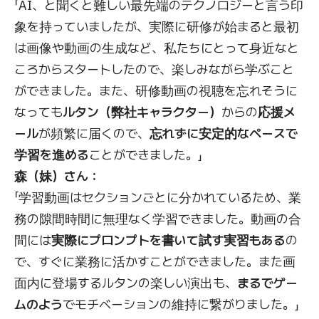
「AI、と聞くと難しい最先端のテクノロジーと言う印
象を持っていましたが、実際に研修が始まると最初
は画像や動画の生成など、私たちにとって身近なと
ころからスタートしたので、楽しみながら学ぶこと
ができました。また、研修動画の視聴を忘れそうに
なっても
ルタン（弊社キャラクター）
からの
応援メ
ール
が頻繁に届くので、
忘れずに安定的なペースで
学習を進める
ことができました。」
森（妹）さん：
「学習動画はセクションごとに分かれているため、業
務の隙間時間に無理なく学習できました。動画の合
間には
実際にプロンプトを書いて試す実習もある
の
で、すぐに業務に活かすことができました。また画
面内に登場するルタンの楽しい演出も、
まるでゲー
ムのよう
でモチベーションの維持に繋がりました。」