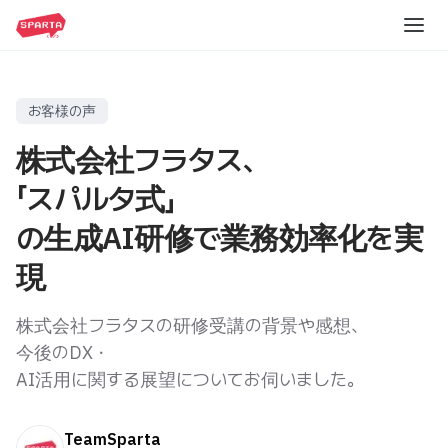
カリキュラム
お客様の声
生成AI入門コース
株式会社フラタス、
資料請求
生成AIとPythonによる業務効率化コース
「スパルタ式」
Excelと生成AIによる業務効率化コース
ウェビナー
の生成AI研修で業務効率化を実
現
ブログ
株式会社フラタスの研修受講の背景や感想、
企業情報
今後のDX・
AI活用に関する展望についてお伺いました。
会社概要
研修のお問い合わせ
代表メッセージ
TeamSparta
プレスリリース